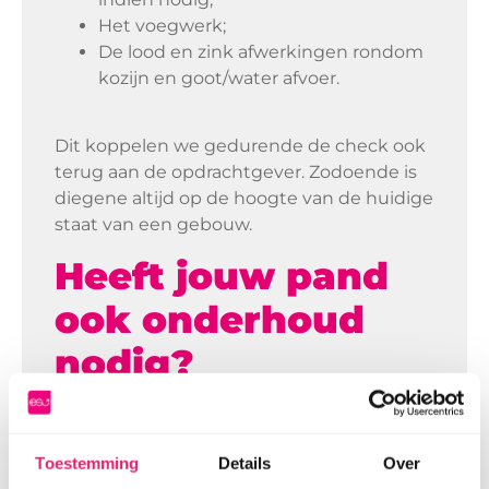
Het voegwerk;
De lood en zink afwerkingen rondom
kozijn en goot/water afvoer.
Dit koppelen we gedurende de check ook
terug aan de opdrachtgever. Zodoende is
diegene altijd op de hoogte van de huidige
staat van een gebouw.
Heeft jouw pand
ook onderhoud
nodig?
We helpen je graag bij het vaststellen van
eventueel onderhoud zodat jij weet waar je
Toestemming
Details
Over
aan toe bent.