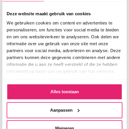
Deze website maakt gebruik van cookies
We gebruiken cookies om content en advertenties te
Recente projecten
personaliseren, om functies voor social media te bieden
Project: Heiligeweg in Amsterdam
en om ons websiteverkeer te analyseren. Ook delen we
23 juli 2026
informatie over uw gebruik van onze site met onze
partners voor social media, adverteren en analyse. Deze
Monumentaal onderhoud bij het
partners kunnen deze gegevens combineren met andere
Koningsplein
informatie die u aan ze heeft verstrekt of die ze hebben
10 juli 2026
verzameld op basis van uw gebruik van hun services.
Woningcorporatie Woonpalet in Zeewolde
30 juni 2025
Alles toestaan
Markt 4 Harderwijk
22 april 2025
Aanpassen
Koopgoot in Rotterdam
22 april 2025
Weigeren